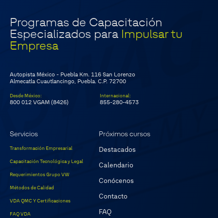
Programas de Capacitación
Especializados para
Impulsar tu
Empresa
Autopista México - Puebla Km. 116 San Lorenzo
Almecatla Cuautlancingo, Puebla. C.P. 72700
Desde México
:
Internacional
:
800 012 VGAM (8426)
855-280-4573
Servicios
Próximos cursos
Transformación Empresarial
Destacados
Capacitación Tecnológica y Legal
Calendario
Requerimientos Grupo VW
Conócenos
Métodos de Calidad
Contacto
VDA QMC Y Certificaciones
FAQ
FAQ VDA