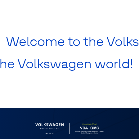
Se otorgan dos tipos de reconocimientos:
Cursos Validados por VGAM: Los participantes reciben un diploma
emitido por VGAM.
Cursos Avalados por VDA QMC Alemana: Dependiendo del curso,
los participantes pueden obtener un certificado de cualificación o de
participación con validez internacional.
Welcome to the Volk
Para los cursos de formación de VDA:
Los participantes que superen la prueba de conocimientos recibirán
un certificado de cualificación.
Aquellos que no aprueben la prueba de conocimientos o participen
he Volkswagen world!
en un curso sin prueba de conocimientos recibirán un certificado de
asistencia.
Los examinados que superen el examen de un día recibirán un
certificado con un número de registro.
Si no se aprueba el examen, no se emite certificado.
Para información sobre el proceso de repetición de exámenes, contacta a
inscripciones@vwi.mx.